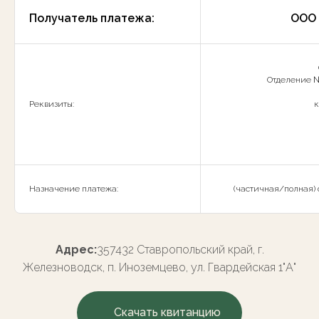
Получатель платежа:
ООО 
Отделение №
Реквизиты:
к
Назначение платежа:
(частичная/полная) о
Адрес:
357432 Ставропольский край, г.
Железноводск, п. Иноземцево, ул. Гвардейская 1"А"
Скачать квитанцию